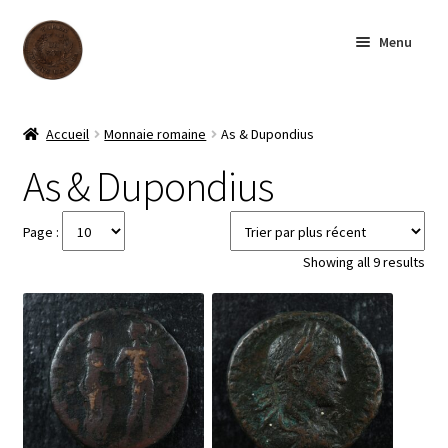
Aller
Aller
Menu
à
au
la
contenu
navigation
Accueil
Accueil
Monnaie romaine
As & Dupondius
Boutique
As & Dupondius
Archives
Page :
Sor
Showing all 9 results
À notre sujet
by
late
Contactez-nous
English