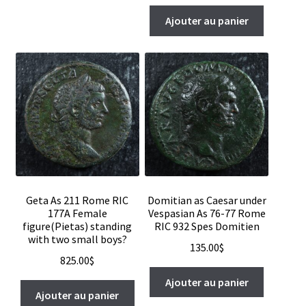
Ajouter au panier
Geta As 211 Rome RIC
Domitian as Caesar under
177A Female
Vespasian As 76-77 Rome
figure(Pietas) standing
RIC 932 Spes Domitien
with two small boys?
135.00
$
825.00
$
Ajouter au panier
Ajouter au panier