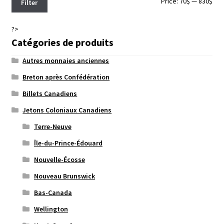
Min
Max
Price:
70$
—
830$
Filter
pri
pri
?>
Catégories de produits
Autres monnaies anciennes
Breton après Confédération
Billets Canadiens
Jetons Coloniaux Canadiens
Terre-Neuve
Île-du-Prince-Édouard
Nouvelle-Écosse
Nouveau Brunswick
Bas-Canada
Wellington