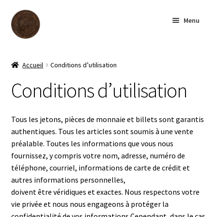
Aller
Aller
Menu
à
au
la
contenu
navigation
Accueil
Accueil
Conditions d’utilisation
Boutique
Conditions d’utilisation
Archives
Tous les jetons, pièces de monnaie et billets sont garantis
authentiques. Tous les articles sont soumis à une vente
À notre sujet
préalable. Toutes les informations que vous nous
fournissez, y compris votre nom, adresse, numéro de
Contactez-nous
téléphone, courriel, informations de carte de crédit et
autres informations personnelles,
English
doivent être véridiques et exactes. Nous respectons votre
vie privée et nous nous engageons à protéger la
confidentialité de vos informations.Cependant, dans le cas