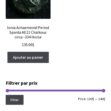
Ionia Achaemenid Period
Sparda AE11 Chalkous
circa -334 Horse
135.00
$
Ajouter au panier
Filtrer par prix
Min
Max
Price:
130$
—
140$
Filter
pri
pri