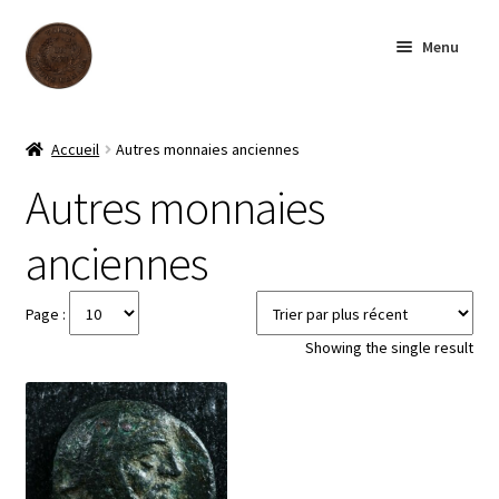
Aller
Aller
Menu
à
au
la
contenu
navigation
Accueil
Accueil
Autres monnaies anciennes
Boutique
Autres monnaies
anciennes
Archives
À notre sujet
Page :
Showing the single result
Contactez-nous
English