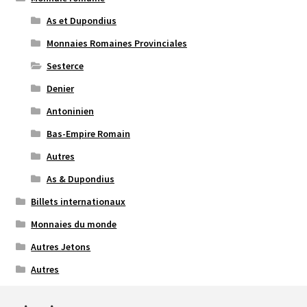
As et Dupondius
Monnaies Romaines Provinciales
Sesterce
Denier
Antoninien
Bas-Empire Romain
Autres
As & Dupondius
Billets internationaux
Monnaies du monde
Autres Jetons
Autres