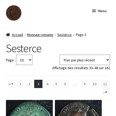
Aller
Aller
Menu
à
au
la
contenu
navigation
Accueil
Accueil
Monnaie romaine
Sesterce
Page 3
Boutique
Sesterce
Archives
Page :
Sor
Affichage des résultats 33–48 sur 162
À notre sujet
by
late
←
1
2
3
4
5
6
…
9
10
11
Contactez-nous
→
English