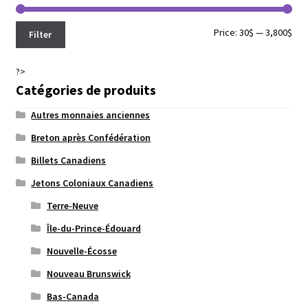
Min
Max
Price:
30$
—
3,800$
Filter
pri
pri
?>
Catégories de produits
Autres monnaies anciennes
Breton après Confédération
Billets Canadiens
Jetons Coloniaux Canadiens
Terre-Neuve
Île-du-Prince-Édouard
Nouvelle-Écosse
Nouveau Brunswick
Bas-Canada