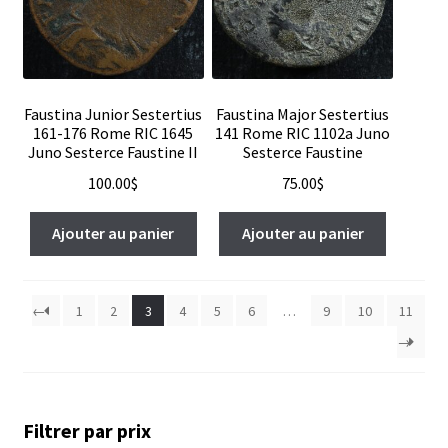
Faustina Junior Sestertius
Faustina Major Sestertius
161-176 Rome RIC 1645
141 Rome RIC 1102a Juno
Juno Sesterce Faustine II
Sesterce Faustine
100.00
$
75.00
$
Ajouter au panier
Ajouter au panier
←
1
2
3
4
5
6
…
9
10
11
→
Filtrer par prix