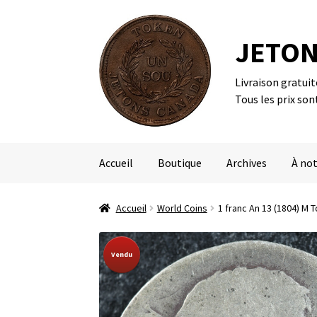
JETON
Livraison gratui
Aller
Aller
Tous les prix son
à
au
la
contenu
navigation
Accueil
Boutique
Archives
À not
Accueil
World Coins
1 franc An 13 (1804) M
Sold Out!
Vendu