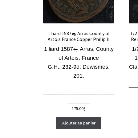
1 liard 1587🐀 Arras County of
1/2
Artois France Copper Philip II
Ren
1 liard 1587🐀 Arras, County
1/
of Artois, France
1
G.H., 232-9d; Dewismes,
Cla
201.
__
_______________________
_______
175.00
$
Ajouter au panier