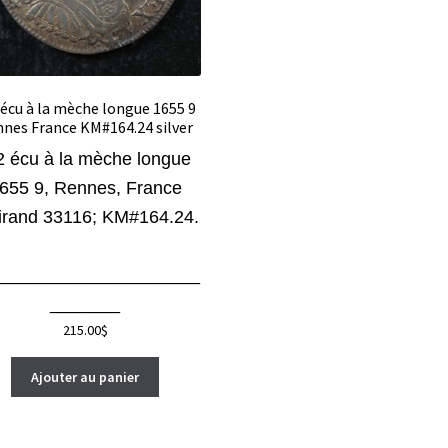
 écu à la mèche longue 1655 9
nes France KM#164.24 silver
2 écu à la mèche longue
655 9, Rennes, France
irand 33116;
KM#164.24
.
_____________________
_______
215.00
$
Ajouter au panier