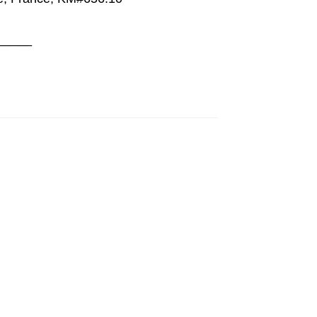
_____