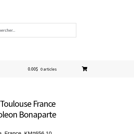
0.00
$
0 articles
M Toulouse France
oleon Bonaparte
e, France, KM#656.10