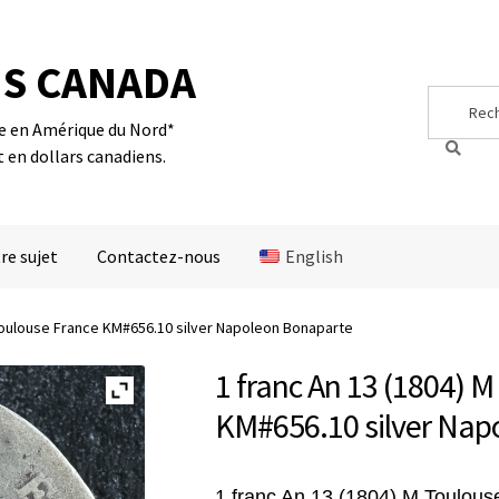
S CANADA
Search
Search
for:
te en Amérique du Nord*
t en dollars canadiens.
re sujet
Contactez-nous
English
 Toulouse France KM#656.10 silver Napoleon Bonaparte
1 franc An 13 (1804) 
KM#656.10 silver Nap
1 franc An 13
(1804)
M
Toulous