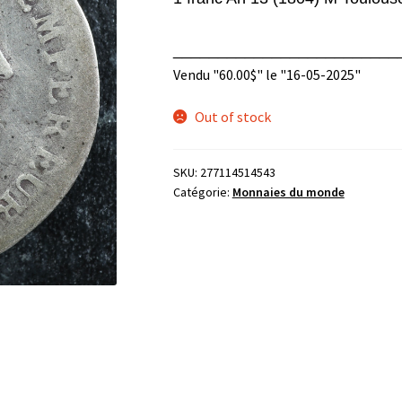
_________________________
Vendu "
60.00
$
" le "16-05-2025"
Out of stock
SKU:
277114514543
Catégorie:
Monnaies du monde