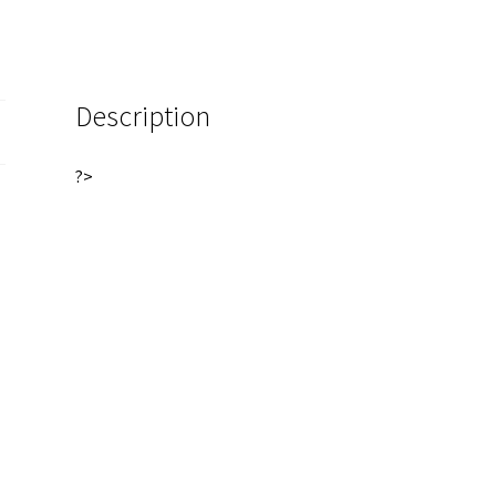
quantity
e
:
Description
?>