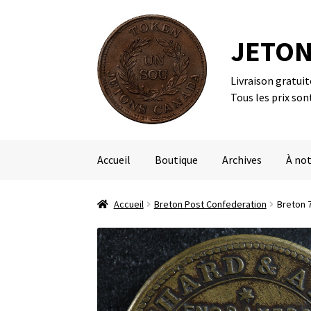
JETON
Livraison gratui
Aller
Aller
Tous les prix son
à
au
la
contenu
navigation
Accueil
Boutique
Archives
À not
Accueil
Breton Post Confederation
Breton 