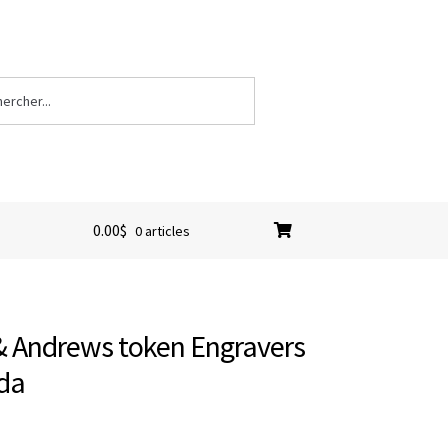
0.00
$
0 articles
 & Andrews token Engravers
da