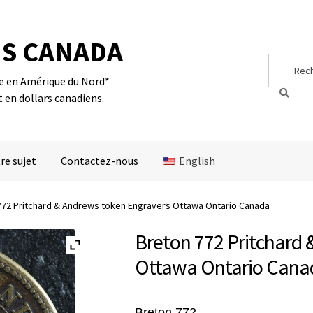
S CANADA
Search
Search
for:
te en Amérique du Nord*
t en dollars canadiens.
re sujet
Contactez-nous
English
772 Pritchard & Andrews token Engravers Ottawa Ontario Canada
Breton 772 Pritchard
Ottawa Ontario Cana
Breton 772