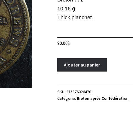
10.16 g
Thick planchet.
_________________________
90.00
$
Breton
A
Ajouter au panier
772
l
Pritchard
t
&
e
Andrews
r
SKU:
275376026470
Catégorie:
Breton après Confédération
token
n
Engravers
a
Ottawa
t
Ontario
i
Canada
v