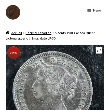
Aller
Aller
Menu
à
au
la
contenu
navigation
Accueil
Accueil
Décimal Canadien
5 cents 1901 Canada Queen
Victoria silver c ¢ Small date VF-30
Boutique
Sold Out!
Vendu
Archives
À notre sujet
Contactez-nous
English