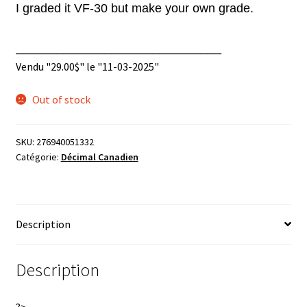
I graded it VF-30 but make your own grade.
______________________________
Vendu "
29.00
$
" le "11-03-2025"
Out of stock
SKU:
276940051332
Catégorie:
Décimal Canadien
Description
Description